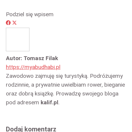
Podziel się wpisem
Share
Share
on
on
Facebook
X
Autor:
Tomasz Filak
https://myabudhabi.pl
Zawodowo zajmuję się turystyką. Podróżujemy
rodzinnie, a prywatnie uwielbiam rower, bieganie
oraz dobrą książkę. Prowadzę swojego bloga
pod adresem
kalif.pl
.
Dodaj komentarz