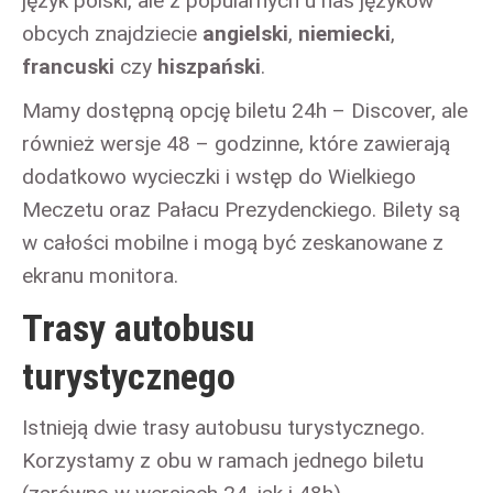
język polski, ale z popularnych u nas języków
obcych znajdziecie
angielski
,
niemiecki
,
francuski
czy
hiszpański
.
Mamy dostępną opcję biletu 24h – Discover, ale
również wersje 48 – godzinne, które zawierają
dodatkowo wycieczki i wstęp do Wielkiego
Meczetu oraz Pałacu Prezydenckiego. Bilety są
w całości mobilne i mogą być zeskanowane z
ekranu monitora.
Trasy autobusu
turystycznego
Istnieją dwie trasy autobusu turystycznego.
Korzystamy z obu w ramach jednego biletu